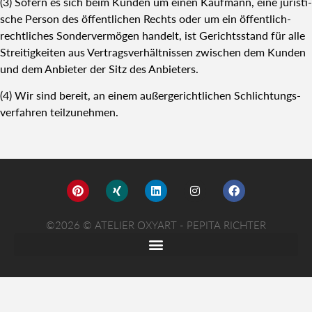
(3) Sofern es sich beim Kun­den um einen Kauf­mann, eine juris­ti­
sche Per­son des öffent­li­chen Rechts oder um ein öffent­lich-
recht­li­ches Son­der­ver­mö­gen han­delt, ist Gerichts­stand für alle
Strei­tig­kei­ten aus Ver­trags­ver­hält­nis­sen zwi­schen dem Kun­den
und dem Anbie­ter der Sitz des Anbie­ters.
(4) Wir sind bereit, an einem außer­ge­richt­li­chen Schlich­tungs­
ver­fah­ren teil­zu­neh­men.
©2026 © ATELIER OXYART - PEPITA RICHTER