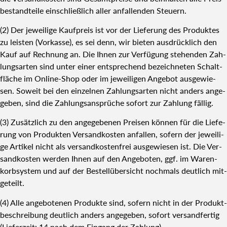
be­stand­tei­le ein­schließ­lich aller anfal­len­den Steu­ern.
(2) Der jewei­li­ge Kauf­preis ist vor der Lie­fe­rung des Pro­duk­tes
zu leis­ten (Vor­kas­se), es sei denn, wir bie­ten aus­drück­lich den
Kauf auf Rech­nung an. Die Ihnen zur Ver­fü­gung ste­hen­den Zah­
lungs­ar­ten sind unter einer ent­spre­chend bezeich­ne­ten Schalt­
flä­che im Online-Shop oder im jewei­li­gen Ange­bot aus­ge­wie­
sen. Soweit bei den ein­zel­nen Zah­lungs­ar­ten nicht anders ange­
ge­ben, sind die Zah­lungs­an­sprü­che sofort zur Zah­lung fäl­lig.
(3) Zusätz­lich zu den ange­ge­be­nen Prei­sen kön­nen für die Lie­fe­
rung von Pro­duk­ten Ver­sand­kos­ten anfal­len, sofern der jewei­li­
ge Arti­kel nicht als ver­sand­kos­ten­frei aus­ge­wie­sen ist. Die Ver­
sand­kos­ten wer­den Ihnen auf den Ange­bo­ten, ggf. im Waren­
korb­sys­tem und auf der Bestell­über­sicht noch­mals deut­lich mit­
ge­teilt.
(4) Alle ange­bo­te­nen Pro­duk­te sind, sofern nicht in der Pro­dukt­
be­schrei­bung deut­lich anders ange­ge­ben, sofort ver­sand­fer­tig
(Lie­fer­zeit: 14 nach dem Ein­gang der Zah­lung).