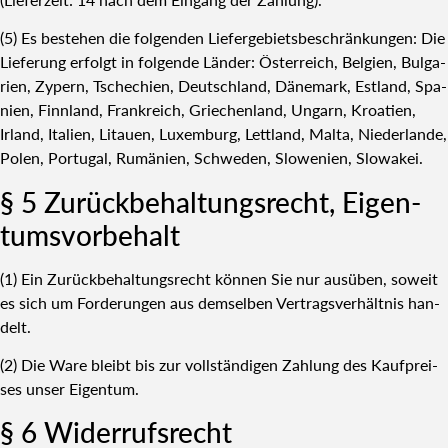
(5) Es bestehen die fol­gen­den Lie­fer­ge­biets­be­schrän­kun­gen: Die
Lie­fe­rung erfolgt in fol­gen­de Län­der: Öster­reich, Bel­gi­en, Bul­ga­
ri­en, Zypern, Tsche­chi­en, Deutsch­land, Däne­mark, Est­land, Spa­
ni­en, Finn­land, Frank­reich, Grie­chen­land, Ungarn, Kroa­ti­en,
Irland, Ita­li­en, Litau­en, Luxem­burg, Lett­land, Mal­ta, Nie­der­lan­de,
Polen, Por­tu­gal, Rumä­ni­en, Schwe­den, Slo­we­ni­en, Slo­wa­kei.
§ 5 Zurück­be­hal­tungs­recht, Eigen­
tums­vor­be­halt
(1) Ein Zurück­be­hal­tungs­recht kön­nen Sie nur aus­üben, soweit
es sich um For­de­run­gen aus dem­sel­ben Ver­trags­ver­hält­nis han­
delt.
(2) Die Ware bleibt bis zur voll­stän­di­gen Zah­lung des Kauf­prei­
ses unser Eigen­tum.
§ 6 Wider­rufs­recht