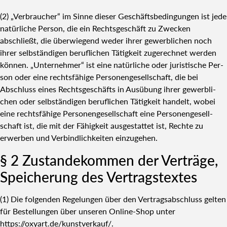
(2) „Ver­brau­cher“ im Sin­ne die­ser Geschäfts­be­din­gun­gen ist jede
natür­li­che Per­son, die ein Rechts­ge­schäft zu Zwe­cken
abschließt, die über­wie­gend weder ihrer gewerb­li­chen noch
ihrer selb­stän­di­gen beruf­li­chen Tätig­keit zuge­rech­net wer­den
kön­nen. „Unter­neh­mer“ ist eine natür­li­che oder juris­ti­sche Per­
son oder eine rechts­fä­hi­ge Per­so­nen­ge­sell­schaft, die bei
Abschluss eines Rechts­ge­schäfts in Aus­übung ihrer gewerb­li­
chen oder selb­stän­di­gen beruf­li­chen Tätig­keit han­delt, wobei
eine rechts­fä­hi­ge Per­so­nen­ge­sell­schaft eine Per­so­nen­ge­sell­
schaft ist, die mit der Fähig­keit aus­ge­stat­tet ist, Rech­te zu
erwer­ben und Ver­bind­lich­kei­ten ein­zu­ge­hen.
§ 2 Zustan­de­kom­men der Ver­trä­ge,
Spei­che­rung des Ver­trags­tex­tes
(1) Die fol­gen­den Rege­lun­gen über den Ver­trags­ab­schluss gel­ten
für Bestel­lun­gen über unse­ren Online-Shop unter
https://oxyart.de/kunstverkauf/.