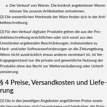
Der Ver­kauf von Waren. Die kon­kret ange­bo­te­nen Waren
kön­nen Sie unse­ren Arti­kel­sei­ten ent­neh­men.
(2) Die wesent­li­chen Merk­ma­le der Ware fin­den sich in der Arti­
kel­be­schrei­bung.
(3) Für den Ver­kauf digi­ta­ler Pro­duk­te gel­ten die aus der Pro­
dukt­be­schrei­bung ersicht­li­chen oder sich sonst aus den
Umstän­den erge­ben­den Beschrän­kun­gen, ins­be­son­de­re zu
Hard- und/oder Soft­ware­an­for­de­run­gen an die Ziel­um­ge­bung.
Wenn nicht aus­drück­lich etwas ande­res ver­ein­bart ist, ist Ver­
trags­ge­gen­stand nur die pri­va­te und gewerb­li­che Nut­zung der
Pro­duk­te ohne das Recht zur Wei­ter­ver­äu­ße­rung oder Unter­li­
zen­sie­rung.
§ 4 Prei­se, Ver­sand­kos­ten und Lie­fe­
rung
(1) Die in den jewei­li­gen Ange­bo­ten ange­führ­ten Prei­se sowie
die Ver­sand­kos­ten sind Gesamt­prei­se und beinhal­ten alle Preis­