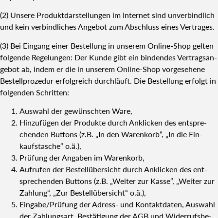
(2) Unse­re Pro­dukt­dar­stel­lun­gen im Inter­net sind unver­bind­lich
und kein ver­bind­li­ches Ange­bot zum Abschluss eines Ver­tra­ges.
(3) Bei Ein­gang einer Bestel­lung in unse­rem Online-Shop gel­ten
fol­gen­de Rege­lun­gen: Der Kun­de gibt ein bin­den­des Ver­trags­an­
ge­bot ab, indem er die in unse­rem Online-Shop vor­ge­se­he­ne
Bestell­pro­ze­dur erfolg­reich durch­läuft. Die Bestel­lung erfolgt in
fol­gen­den Schrit­ten:
Aus­wahl der gewünsch­ten Ware,
Hin­zu­fü­gen der Pro­duk­te durch Ankli­cken des ent­spre­
chen­den But­tons (z.B. „In den Waren­korb“, „In die Ein­
kaufs­ta­sche“ o.ä.),
Prü­fung der Anga­ben im Waren­korb,
Auf­ru­fen der Bestell­über­sicht durch Ankli­cken des ent­
spre­chen­den But­tons (z.B. „Wei­ter zur Kas­se“, „Wei­ter zur
Zah­lung“, „Zur Bestell­über­sicht“ o.ä.),
Eingabe/Prüfung der Adress- und Kon­takt­da­ten, Aus­wahl
der Zah­lungs­art, Bestä­ti­gung der AGB und Wider­rufs­be­