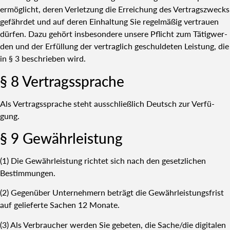
ermög­licht, deren Ver­let­zung die Errei­chung des Ver­trags­zwecks
gefähr­det und auf deren Ein­hal­tung Sie regel­mä­ßig ver­trau­en
dür­fen. Dazu gehört ins­be­son­de­re unse­re Pflicht zum Tätig­wer­
den und der Erfül­lung der ver­trag­lich geschul­de­ten Leis­tung, die
in § 3 beschrie­ben wird.
§ 8 Ver­trags­spra­che
Als Ver­trags­spra­che steht aus­schließ­lich Deutsch zur Ver­fü­
gung.
§ 9 Gewähr­leis­tung
(1) Die Gewähr­leis­tung rich­tet sich nach den gesetz­li­chen
Bestim­mun­gen.
(2) Gegen­über Unter­neh­mern beträgt die Gewähr­leis­tungs­frist
auf gelie­fer­te Sachen 12 Mona­te.
(3) Als Ver­brau­cher wer­den Sie gebe­ten, die Sache/die digi­ta­len