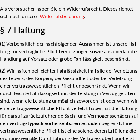
Als Ver­brau­cher haben Sie ein Wider­rufs­recht. Die­ses rich­tet
sich nach unse­rer
Wider­rufs­be­leh­rung
.
§ 7 Haf­tung
(1) Vor­be­halt­lich der nach­fol­gen­den Aus­nah­men ist unse­re Haf­
tung für ver­trag­li­che Pflicht­ver­let­zun­gen sowie aus uner­laub­ter
Hand­lung auf Vor­satz oder gro­be Fahr­läs­sig­keit beschränkt.
(2) Wir haf­ten bei leich­ter Fahr­läs­sig­keit im Fal­le der Ver­let­zung
des Lebens, des Kör­pers, der Gesund­heit oder bei Ver­let­zung
einer ver­trags­we­sent­li­chen Pflicht unbe­schränkt. Wenn wir
durch leich­te Fahr­läs­sig­keit mit der Leis­tung in Ver­zug gera­ten
sind, wenn die Leis­tung unmög­lich gewor­den ist oder wenn wir
eine ver­trags­we­sent­li­che Pflicht ver­letzt haben, ist die Haf­tung
für dar­auf zurück­zu­füh­ren­de Sach- und Ver­mö­gens­schä­den auf
den
ver­trags­ty­pisch vor­her­seh­ba­ren Scha­den
begrenzt. Eine
ver­trags­we­sent­li­che Pflicht ist eine sol­che, deren Erfül­lung die
ord­nungs­ge­mä­ße Durch­füh­rung des Ver­tra­ges über­haupt erst