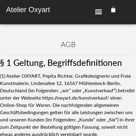
Atelier Oxyart
AGB
§ 1 Gel­tung, Begriffs­de­fi­ni­tio­nen
(1) Ate­lier OXYART, Pepi­ta Rich­ter, Gra­fik­de­si­gne­rin und Freie
Kunst­ma­le­rin, Lin­den­al­lee 12, 16567 Müh­len­beck-Ber­lin,
Deutsch­land (im Fol­gen­den: „wir“ oder „Kunst­ver­kauf“) betreibt
unter der Web­sei­te https://oxyart.de/kunstverkauf/ einen
Online-Shop für Waren. Die nach­fol­gen­den all­ge­mei­nen
Geschäfts­be­din­gun­gen gel­ten für alle Leis­tun­gen zwi­schen uns
und unse­ren Kun­den (im Fol­gen­den: „Kun­de“ oder „Sie“) in ihrer
zum Zeit­punkt der Bestel­lung gül­ti­gen Fas­sung, soweit nicht
etwas ande­res aus­drück­lich ver­ein­bart wur­de.