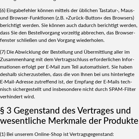
(6) Ein­ga­be­feh­ler kön­nen mit­tels der übli­chen Tastatur‑, Maus-
und Brow­ser-Funk­tio­nen (z.B. »Zurück-But­ton« des Brow­sers)
berich­tigt wer­den. Sie kön­nen auch dadurch berich­tigt wer­den,
dass Sie den Bestell­vor­gang vor­zei­tig abbre­chen, das Brow­ser­
fens­ter schlie­ßen und den Vor­gang wie­der­ho­len.
(7) Die Abwick­lung der Bestel­lung und Über­mitt­lung aller im
Zusam­men­hang mit dem Ver­trags­schluss erfor­der­li­chen Infor­
ma­tio­nen erfolgt per E‑Mail zum Teil auto­ma­ti­siert. Sie haben
des­halb sicher­zu­stel­len, dass die von Ihnen bei uns hin­ter­leg­te
E‑Mail-Adres­se zutref­fend ist, der Emp­fang der E‑Mails tech­
nisch sicher­ge­stellt und ins­be­son­de­re nicht durch SPAM-Fil­ter
ver­hin­dert wird.
§ 3 Gegen­stand des Ver­tra­ges und
wesent­li­che Merk­ma­le der Pro­duk­te
(1) Bei unse­rem Online-Shop ist Ver­trags­ge­gen­stand: