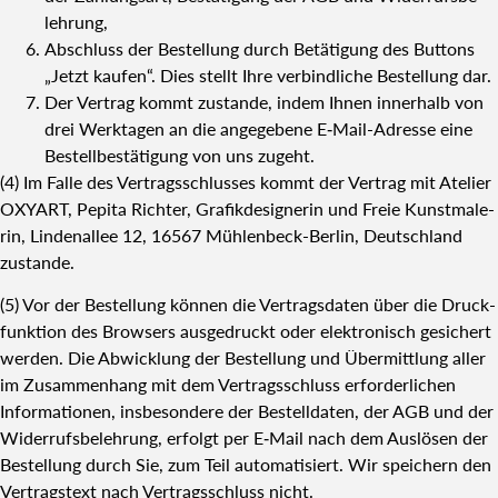
leh­rung,
Abschluss der Bestel­lung durch Betä­ti­gung des But­tons
„Jetzt kau­fen“. Dies stellt Ihre ver­bind­li­che Bestel­lung dar.
Der Ver­trag kommt zustan­de, indem Ihnen inner­halb von
drei Werk­ta­gen an die ange­ge­be­ne E‑Mail-Adres­se eine
Bestell­be­stä­ti­gung von uns zugeht.
(4) Im Fal­le des Ver­trags­schlus­ses kommt der Ver­trag mit Ate­lier
OXYART, Pepi­ta Rich­ter, Gra­fik­de­si­gne­rin und Freie Kunst­ma­le­
rin, Lin­den­al­lee 12, 16567 Müh­len­beck-Ber­lin, Deutsch­land
zustan­de.
(5) Vor der Bestel­lung kön­nen die Ver­trags­da­ten über die Druck­
funk­ti­on des Brow­sers aus­ge­druckt oder elek­tro­nisch gesi­chert
wer­den. Die Abwick­lung der Bestel­lung und Über­mitt­lung aller
im Zusam­men­hang mit dem Ver­trags­schluss erfor­der­li­chen
Infor­ma­tio­nen, ins­be­son­de­re der Bestell­da­ten, der AGB und der
Wider­rufs­be­leh­rung, erfolgt per E‑Mail nach dem Aus­lö­sen der
Bestel­lung durch Sie, zum Teil auto­ma­ti­siert. Wir spei­chern den
Ver­trags­text nach Ver­trags­schluss nicht.