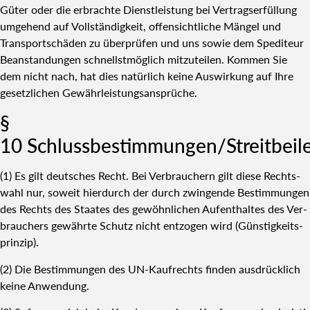
Güter oder die erbrach­te Dienst­leis­tung bei Ver­trags­er­fül­lung
umge­hend auf Voll­stän­dig­keit, offen­sicht­li­che Män­gel und
Trans­port­schä­den zu über­prü­fen und uns sowie dem Spe­di­teur
Bean­stan­dun­gen schnellst­mög­lich mit­zu­tei­len. Kom­men Sie
dem nicht nach, hat dies natür­lich kei­ne Aus­wir­kung auf Ihre
gesetz­li­chen Gewähr­leis­tungs­an­sprü­che.
§
10 Schlussbestimmungen/Streitbeil
(1) Es gilt deut­sches Recht. Bei Ver­brau­chern gilt die­se Rechts­
wahl nur, soweit hier­durch der durch zwin­gen­de Bestim­mun­gen
des Rechts des Staa­tes des gewöhn­li­chen Auf­ent­hal­tes des Ver­
brau­chers gewähr­te Schutz nicht ent­zo­gen wird (Güns­tig­keits­
prin­zip).
(2) Die Bestim­mun­gen des UN-Kauf­rechts fin­den aus­drück­lich
kei­ne Anwen­dung.