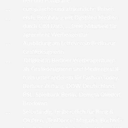
nen und Foto­gra­fie
euro­päi­sche und afri­ka­ni­sche Rei­sen
ers­te Berüh­rung mit Digi­ta­len Medi­en
durch CIM Data, … freie Mit­ar­beit für
agree­ment Wer­be­agen­tur
Aus­bil­dung am Let­te­ver­ein Ber­lin zur
Gra­fik­de­si­gne­rin
Tätig­keit in Ber­li­ner Wer­be­agen­tu­ren
als Gra­fik­de­si­gne­rin und Medi­en­ge­stal­
te­rin unter ande­rem für Fashion Today,
Ber­li­ner Zei­tung, DOW Deutsch­land,
BSL, Spiel­bank Ber­lin, Deme­ta Öko­dorf
Bro­do­win.
Selb­stän­dig, frei­be­ruf­lich für Bang &
Oluf­sen, „Ten­Dance“ Maga­zin, Buch­rei­