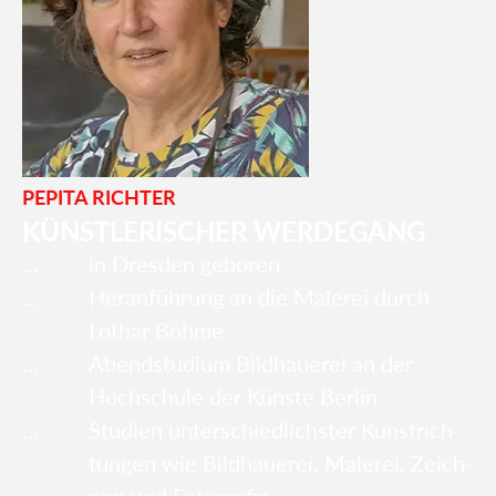
PEPITA RICHTER
KÜNSTLERISCHER WERDEGANG
in Dres­den gebo­ren
Her­an­füh­rung an die Male­rei durch
Lothar Böh­me
Abend­stu­di­um Bild­haue­rei an der
Hoch­schu­le der Küns­te Ber­lin
Stu­di­en unter­schied­lichs­ter Kunst­rich­
tun­gen wie Bild­haue­rei, Male­rei, Zeich­