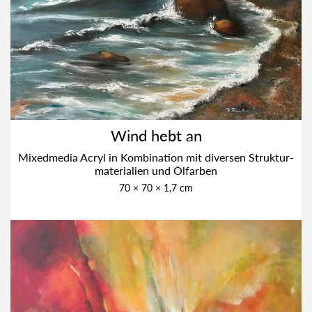
Wind hebt an
Mixed­me­dia Acryl in Kom­bi­na­ti­on mit diver­sen Struk­tur­
ma­te­ria­li­en und Ölfar­ben
70 × 70 × 1,7 cm