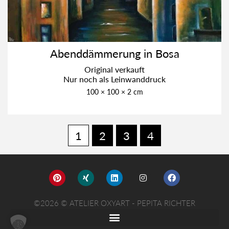
Abend­däm­me­rung in Bosa
Ori­gi­nal ver­kauft
Nur noch als Lein­wand­druck
100 × 100 × 2 cm
1
2
3
4
©2026 © ATELIER OXYART - PEPITA RICHTER