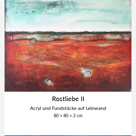
Rost­lie­be II
Acryl und Fund­stü­cke auf Lein­wand
80 × 80 × 2 cm