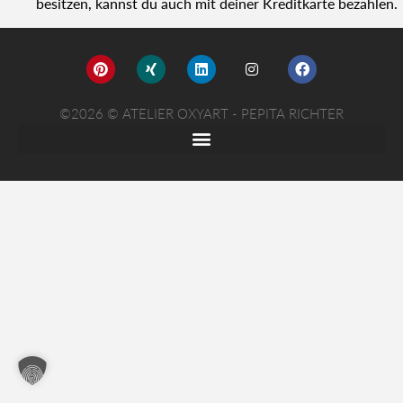
besit­zen, kannst du auch mit dei­ner Kre­dit­kar­te bezah­len.
©2026 © ATELIER OXYART - PEPITA RICHTER