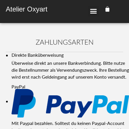
Atelier Oxyart
ZAH­LUNGS­AR­TEN
Direk­te Bank­über­wei­sung
Über­wei­se direkt an unse­re Bank­ver­bin­dung. Bit­te nut­ze
die Bestell­num­mer als Ver­wen­dungs­zweck. Ihre Bestel­lung
wird erst nach Geld­ein­gang auf unse­rem Kon­to ver­sandt.
Pay­Pal
Mit Pay­pal bezah­len. Soll­test du kei­nen Pay­pal-Account