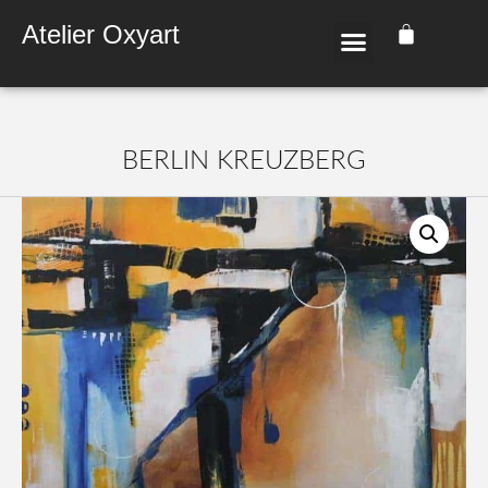
Atelier Oxyart
BER­LIN KREUZ­BERG