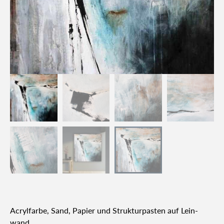
Acryl­far­be, Sand, Papier und Struk­tur­pas­ten auf Lein­
wand