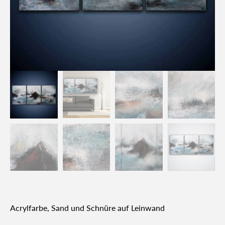
Acryl­far­be, Sand und Schnü­re auf Lein­wand