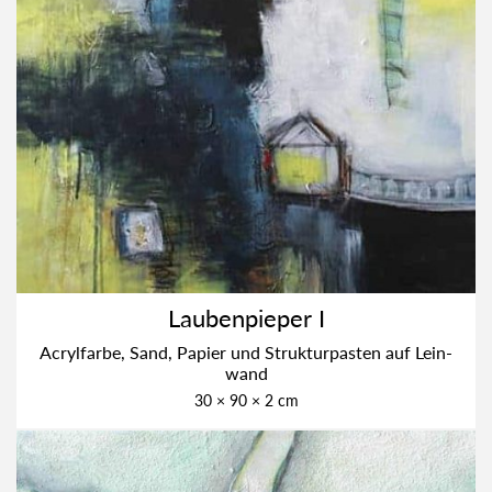
Lau­ben­pie­per I
Acryl­far­be, Sand, Papier und Struk­tur­pas­ten auf Lein­
wand
30 × 90 × 2 cm