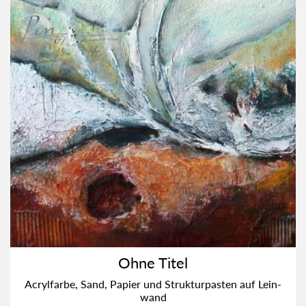
Ohne Titel
Acryl­far­be, Sand, Papier und Struk­tur­pas­ten auf Lein­
wand