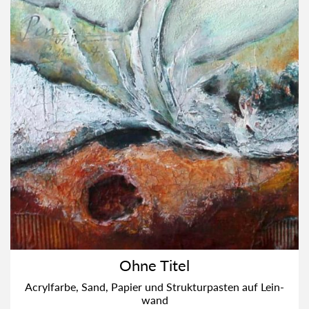
Ohne Titel
Acryl­far­be, Sand, Papier und Struk­tur­pas­ten auf Lein­
wand