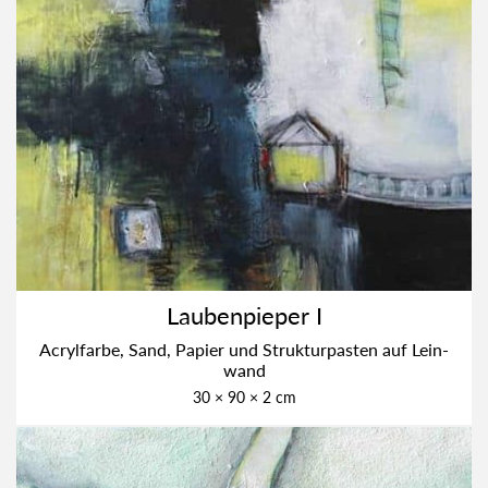
Lau­ben­pie­per I
Acryl­far­be, Sand, Papier und Struk­tur­pas­ten auf Lein­
wand
30 × 90 × 2 cm