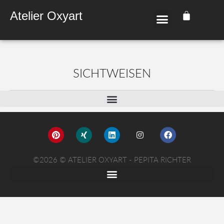
Atelier Oxyart
SICHT­WEI­SEN
©2026 © ATELIER OXYART - PEPITA RICHTER