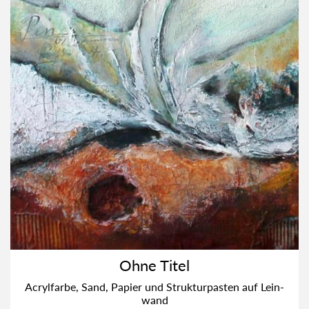
Ohne Titel
Acryl­far­be, Sand, Papier und Struk­tur­pas­ten auf Lein­
wand