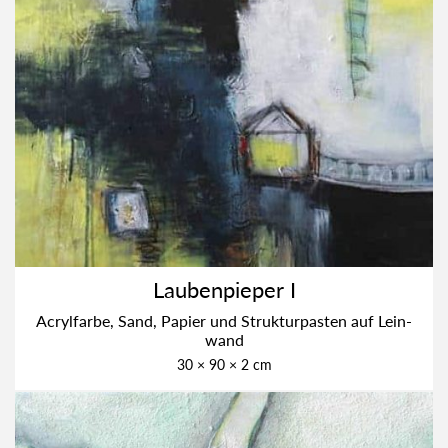
Lau­ben­pie­per I
Acryl­far­be, Sand, Papier und Struk­tur­pas­ten auf Lein­
wand
30 × 90 × 2 cm