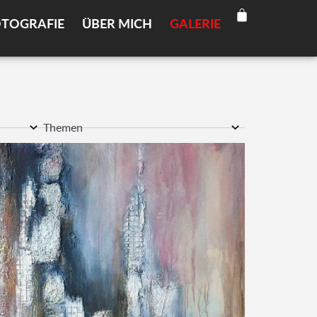
TO­GRA­FIE
ÜBER MICH
GALE­RIE
Themen