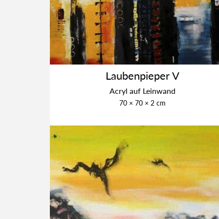
Lau­ben­pie­per V
Acryl auf Lein­wand
70 × 70 × 2 cm