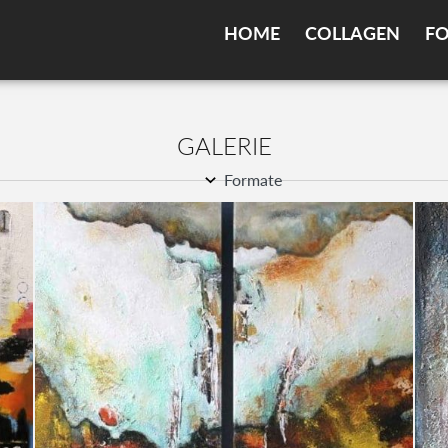
HOME
COL­LA­GEN
FO
GALE­RIE
Formate