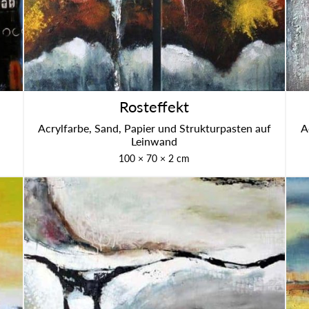
Rost­ef­fekt
Acryl­far­be, Sand, Papier und Struk­tur­pas­ten auf
A
Lein­wand
100 × 70 × 2 cm