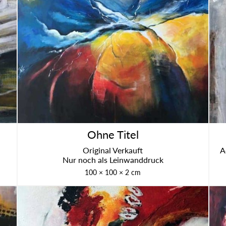
Ohne Titel
Ori­gi­nal Ver­kauft
A
Nur noch als Lein­wand­druck
100 × 100 × 2 cm