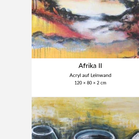
Afri­ka II
Acryl auf Lein­wand
120 × 80 × 2 cm