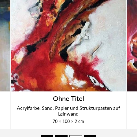
Ohne Titel
Acryl­far­be, Sand, Papier und Struk­tur­pas­ten auf
Lein­wand
70 × 100 × 2 cm