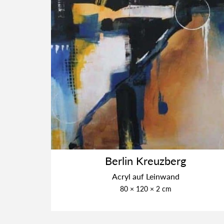
Ber­lin Kreuz­berg
Acryl auf Lein­wand
80 × 120 × 2 cm