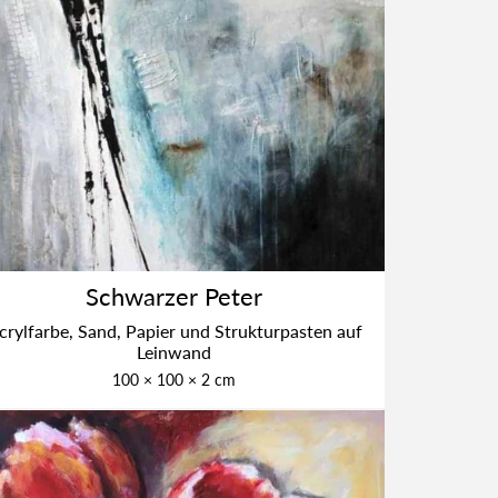
Schwar­zer Peter
cryl­far­be, Sand, Papier und Struk­tur­pas­ten auf
Lein­wand
100 × 100 × 2 cm