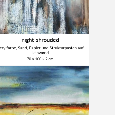
night-shrou­­ded
cryl­far­be, Sand, Papier und Struk­tur­pas­ten auf
Lein­wand
70 × 100 × 2 cm